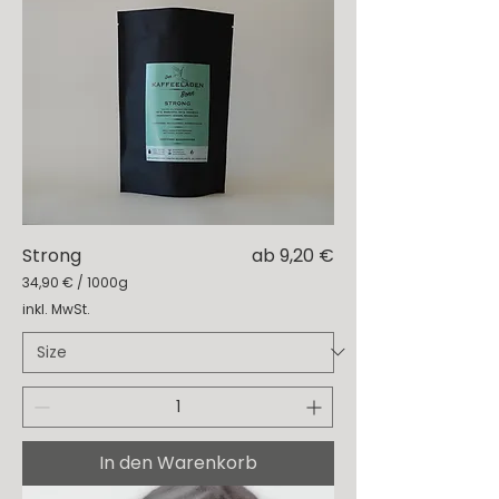
a
m
m
Sale-Preis
Strong
ab
9,20 €
34,90 €
/
1000g
3
inkl. MwSt.
4
,
9
0
€
p
r
In den Warenkorb
o
1
0