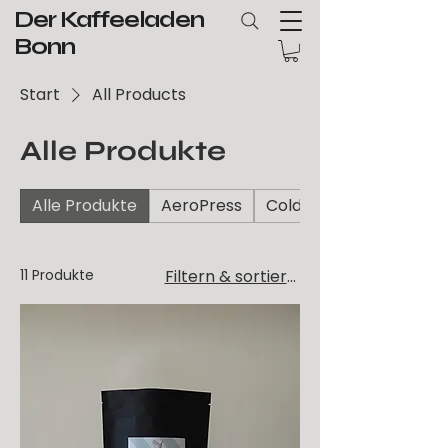
Der Kaffeeladen
Bonn
Start
All Products
Alle Produkte
Alle Produkte
AeroPress
ColdBrew
11 Produkte
Filtern & sortieren