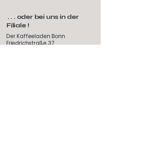
. . . oder
bei uns in der
Filiale
!
Der Kaffeeladen Bonn
Friedrichstraße 37
53111 Bonn
Mo-Sa 10-18
Der Kaffeeladen Beuel​
Obere-Wilhelmstraße 25
53225 Bonn-Beuel
Di-Fr 11-17:30
Sa 11-14
Tel.
0228 92679240
•
Impressum
•