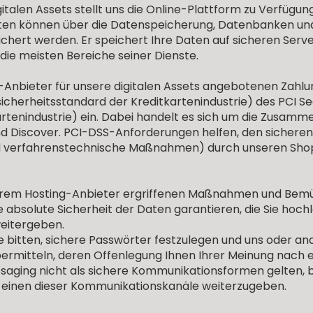
italen Assets stellt uns die Online-Plattform zu Verfügung
Daten können über die Datenspeicherung, Datenbanken u
hert werden. Er speichert Ihre Daten auf sicheren Server
 die meisten Bereiche seiner Dienste.
-Anbieter für unsere digitalen Assets angebotenen Zahlu
cherheitsstandard der Kreditkartenindustrie) des PCI Sec
rtenindustrie) ein. Dabei handelt es sich um die Zusamm
d Discover. PCI-DSS-Anforderungen helfen, den sichere
und verfahrenstechnische Maßnahmen) durch unseren Shop
erem Hosting-Anbieter ergriffenen Maßnahmen und Bem
 absolute Sicherheit der Daten garantieren, die Sie hoch
weitergeben.
 bitten, sichere Passwörter festzulegen und uns oder an
bermitteln, deren Offenlegung Ihnen Ihrer Meinung nach 
saging nicht als sichere Kommunikationsformen gelten, b
r einen dieser Kommunikationskanäle weiterzugeben.