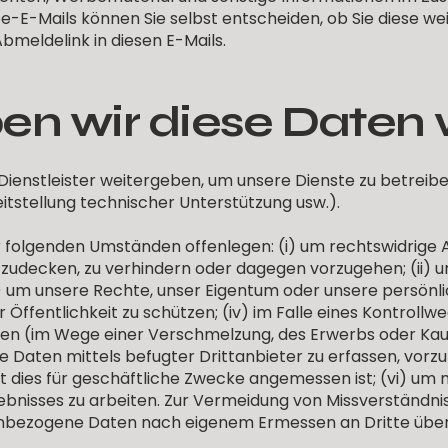
be-E-Mails können Sie selbst entscheiden, ob Sie diese w
Abmeldelink in diesen E-Mails.
n wir diese Daten 
Dienstleister weitergeben, um unsere Dienste zu betreibe
eitstellung technischer Unterstützung usw.).
 folgenden Umständen offenlegen: (i) um rechtswidrige A
fzudecken, zu verhindern oder dagegen vorzugehen; (ii) 
) um unsere Rechte, unser Eigentum oder unsere persönli
 Öffentlichkeit zu schützen; (iv) im Falle eines Kontrollw
 (im Wege einer Verschmelzung, des Erwerbs oder Kaufs
e Daten mittels befugter Drittanbieter zu erfassen, vorz
it dies für geschäftliche Zwecke angemessen ist; (vi) um
ebnisses zu arbeiten. Zur Vermeidung von Missverständn
nenbezogene Daten nach eigenem Ermessen an Dritte übe