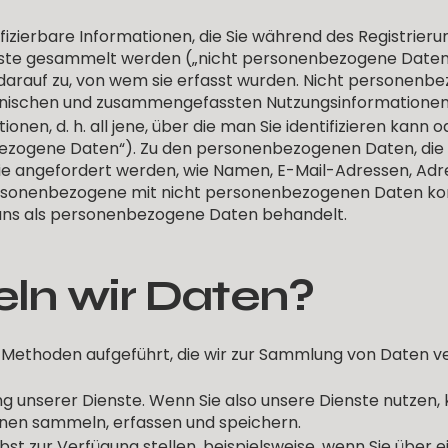
ntifizierbare Informationen, die Sie während des Registrie
enste gesammelt werden („nicht personenbezogene Date
darauf zu, von wem sie erfasst wurden. Nicht personenbez
hnischen und zusammengefassten Nutzungsinformationen
ationen, d. h. all jene, über die man Sie identifizieren ka
bezogene Daten“). Zu den personenbezogenen Daten, die w
ie angefordert werden, wie Namen, E-Mail-Adressen, Adr
rsonenbezogene mit nicht personenbezogenen Daten kom
n uns als personenbezogene Daten behandelt.
n wir Daten?
n Methoden aufgeführt, die wir zur Sammlung von Daten 
g unserer Dienste. Wenn Sie also unsere Dienste nutzen, 
onen sammeln, erfassen und speichern.
elbst zur Verfügung stellen, beispielsweise, wenn Sie übe